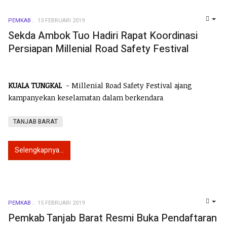
PEMKAB
13 FEBRUARI 2019
EMP
Sekda Ambok Tuo Hadiri Rapat Koordinasi
Persiapan Millenial Road Safety Festival
KUALA TUNGKAL
- Millenial Road Safety Festival ajang
kampanyekan keselamatan dalam berkendara
TANJAB BARAT
Selengkapnya...
PEMKAB
15 FEBRUARI 2019
EMP
Pemkab Tanjab Barat Resmi Buka Pendaftaran