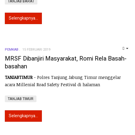
TANJAB BARAT
Selengkapnya...
PEMKAB
15 FEBRUARI 2019
EMP
MRSF Dibanjiri Masyarakat, Romi Rela Basah-
basahan
TANJABTIMUR
- Polres Tanjung Jabung Timur menggelar
acara Millenial Road Safety Festival di halaman
TANJAB TIMUR
Selengkapnya...