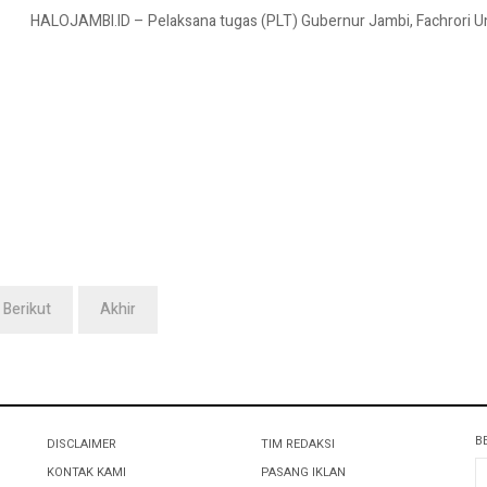
HALOJAMBI.ID – Pelaksana tugas (PLT) Gubernur Jambi, Fachrori U
Berikut
Akhir
B
DISCLAIMER
TIM REDAKSI
KONTAK KAMI
PASANG IKLAN