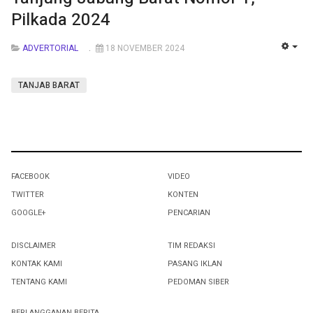
Pilkada 2024
ADVERTORIAL
18 NOVEMBER 2024
EMP
TANJAB BARAT
FACEBOOK
VIDEO
TWITTER
KONTEN
GOOGLE+
PENCARIAN
DISCLAIMER
TIM REDAKSI
KONTAK KAMI
PASANG IKLAN
TENTANG KAMI
PEDOMAN SIBER
BERLANGGANAN BERITA