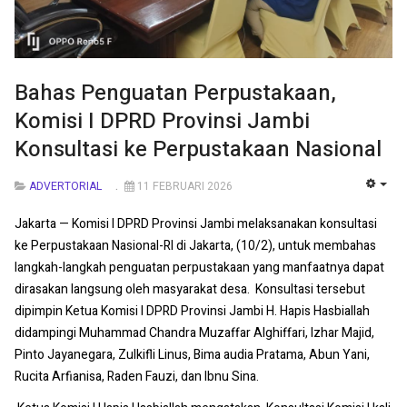
Bahas Penguatan Perpustakaan,
Komisi I DPRD Provinsi Jambi
Konsultasi ke Perpustakaan Nasional
ADVERTORIAL
11 FEBRUARI 2026
EMP
‎Jakarta — Komisi I DPRD Provinsi Jambi melaksanakan konsultasi
ke Perpustakaan Nasional-RI di Jakarta, (10/2), untuk membahas
langkah-langkah penguatan perpustakaan yang manfaatnya dapat
dirasakan langsung oleh masyarakat desa. ‎ ‎Konsultasi tersebut
dipimpin Ketua Komisi I DPRD Provinsi Jambi H. Hapis Hasbiallah
didampingi Muhammad Chandra Muzaffar Alghiffari, Izhar Majid,
Pinto Jayanegara, Zulkifli ‎Linus, Bima audia Pratama, Abun Yani,
Rucita Arfianisa, Raden Fauzi, dan Ibnu Sina.