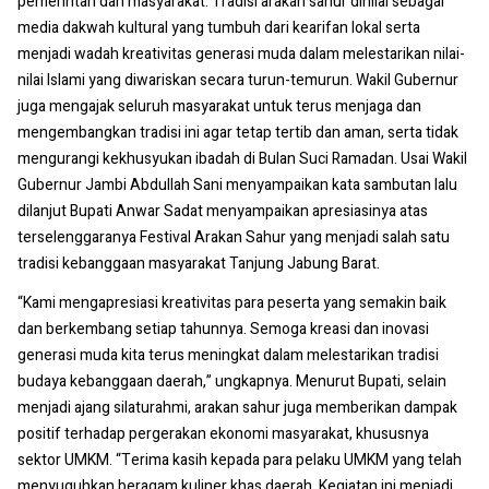
pemerintah dan masyarakat. Tradisi arakan sahur dinilai sebagai
media dakwah kultural yang tumbuh dari kearifan lokal serta
menjadi wadah kreativitas generasi muda dalam melestarikan nilai-
nilai Islami yang diwariskan secara turun-temurun. Wakil Gubernur
juga mengajak seluruh masyarakat untuk terus menjaga dan
mengembangkan tradisi ini agar tetap tertib dan aman, serta tidak
mengurangi kekhusyukan ibadah di Bulan Suci Ramadan. Usai Wakil
Gubernur Jambi Abdullah Sani menyampaikan kata sambutan lalu
dilanjut Bupati Anwar Sadat menyampaikan apresiasinya atas
terselenggaranya Festival Arakan Sahur yang menjadi salah satu
tradisi kebanggaan masyarakat Tanjung Jabung Barat.
“Kami mengapresiasi kreativitas para peserta yang semakin baik
dan berkembang setiap tahunnya. Semoga kreasi dan inovasi
generasi muda kita terus meningkat dalam melestarikan tradisi
budaya kebanggaan daerah,” ungkapnya. Menurut Bupati, selain
menjadi ajang silaturahmi, arakan sahur juga memberikan dampak
positif terhadap pergerakan ekonomi masyarakat, khususnya
sektor UMKM. “Terima kasih kepada para pelaku UMKM yang telah
menyuguhkan beragam kuliner khas daerah. Kegiatan ini menjadi