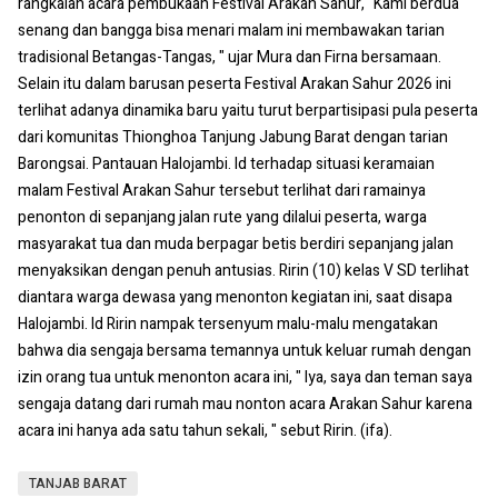
rangkaian acara pembukaan Festival Arakan Sahur, "Kami berdua
senang dan bangga bisa menari malam ini membawakan tarian
tradisional Betangas-Tangas, " ujar Mura dan Firna bersamaan.
Selain itu dalam barusan peserta Festival Arakan Sahur 2026 ini
terlihat adanya dinamika baru yaitu turut berpartisipasi pula peserta
dari komunitas Thionghoa Tanjung Jabung Barat dengan tarian
Barongsai. Pantauan Halojambi. Id terhadap situasi keramaian
malam Festival Arakan Sahur tersebut terlihat dari ramainya
penonton di sepanjang jalan rute yang dilalui peserta, warga
masyarakat tua dan muda berpagar betis berdiri sepanjang jalan
menyaksikan dengan penuh antusias. Ririn (10) kelas V SD terlihat
diantara warga dewasa yang menonton kegiatan ini, saat disapa
Halojambi. Id Ririn nampak tersenyum malu-malu mengatakan
bahwa dia sengaja bersama temannya untuk keluar rumah dengan
izin orang tua untuk menonton acara ini, " Iya, saya dan teman saya
sengaja datang dari rumah mau nonton acara Arakan Sahur karena
acara ini hanya ada satu tahun sekali, " sebut Ririn. (ifa).
TANJAB BARAT