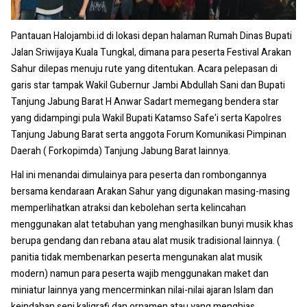
Pantauan Halojambi.id di lokasi depan halaman Rumah Dinas Bupati
Jalan Sriwijaya Kuala Tungkal, dimana para peserta Festival Arakan
Sahur dilepas menuju rute yang ditentukan. Acara pelepasan di
garis star tampak Wakil Gubernur Jambi Abdullah Sani dan Bupati
Tanjung Jabung Barat H Anwar Sadart memegang bendera star
yang didampingi pula Wakil Bupati Katamso Safe'i serta Kapolres
Tanjung Jabung Barat serta anggota Forum Komunikasi Pimpinan
Daerah ( Forkopimda) Tanjung Jabung Barat lainnya.
Hal ini menandai dimulainya para peserta dan rombongannya
bersama kendaraan Arakan Sahur yang digunakan masing-masing
memperlihatkan atraksi dan kebolehan serta kelincahan
menggunakan alat tetabuhan yang menghasilkan bunyi musik khas
berupa gendang dan rebana atau alat musik tradisional lainnya. (
panitia tidak membenarkan peserta mengunakan alat musik
modern) namun para peserta wajib menggunakan maket dan
miniatur lainnya yang mencerminkan nilai-nilai ajaran Islam dan
keindahan seni kaligrafi dan ornamen atau yang menghias