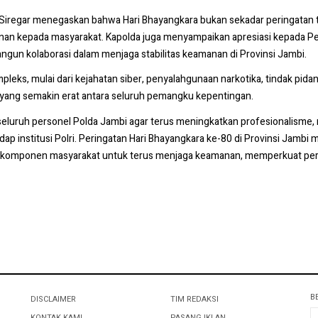
an Siregar menegaskan bahwa Hari Bhayangkara bukan sekadar peringat
ayanan kepada masyarakat. Kapolda juga menyampaikan apresiasi kepada P
gun kolaborasi dalam menjaga stabilitas keamanan di Provinsi Jambi.
s, mulai dari kejahatan siber, penyalahgunaan narkotika, tindak pidana
si yang semakin erat antara seluruh pemangku kepentingan.
eluruh personel Polda Jambi agar terus meningkatkan profesionalisme, 
p institusi Polri. Peringatan Hari Bhayangkara ke-80 di Provinsi J
luruh komponen masyarakat untuk terus menjaga keamanan, memperkuat 
B
DISCLAIMER
TIM REDAKSI
KONTAK KAMI
PASANG IKLAN