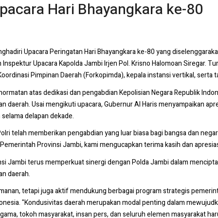
Upacara Hari Bhayangkara ke-80
menghadiri Upacara Peringatan Hari Bhayangkara ke-80 yang diselenggara
nspektur Upacara Kapolda Jambi Irjen Pol. Krisno Halomoan Siregar. Tur
ordinasi Pimpinan Daerah (Forkopimda), kepala instansi vertikal, serta 
rmatan atas dedikasi dan pengabdian Kepolisian Negara Republik Indon
 daerah. Usai mengikuti upacara, Gubernur Al Haris menyampaikan apre
an selama delapan dekade.
Polri telah memberikan pengabdian yang luar biasa bagi bangsa dan nega
emerintah Provinsi Jambi, kami mengucapkan terima kasih dan apresiasi k
si Jambi terus memperkuat sinergi dengan Polda Jambi dalam menciptak
an daerah.
eamanan, tetapi juga aktif mendukung berbagai program strategis pemer
ndonesia. "Kondusivitas daerah merupakan modal penting dalam mewujudk
 agama, tokoh masyarakat, insan pers, dan seluruh elemen masyarakat har