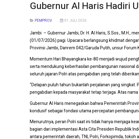
Gubernur Al Haris Hadiri 
PEMPROV
01 JULI 2026
Jambi – Gubernur Jambi, Dr. H. Al Haris, S.Sos., M.H., 
(01/07/2026) pagi. Upacara berlangsung khidmat dengan I
Provinsi Jambi, Danrem 042/Garuda Putih, unsur Forum Ko
Momentum Hari Bhayangkara ke-80 menjadi wujud pengho
serta mendukung keberhasilan pembangunan nasional dan
seluruh jajaran Polri atas pengabdian yang telah diberik
"Delapan puluh tahun bukanlah perjalanan yang singkat. 
pengabdian kepada masyarakat tetap terjaga. Atas nama P
Gubernur Al Haris menegaskan bahwa Pemerintah Provin
kondusif sebagai fondasi utama percepatan pembangun
Menurutnya, peran Polri saat ini tidak hanya menjaga k
bagian dari implementasi Asta Cita Presiden Republik I
antara pemerintah daerah, TNI, Polri, Forkopimda, tokoh