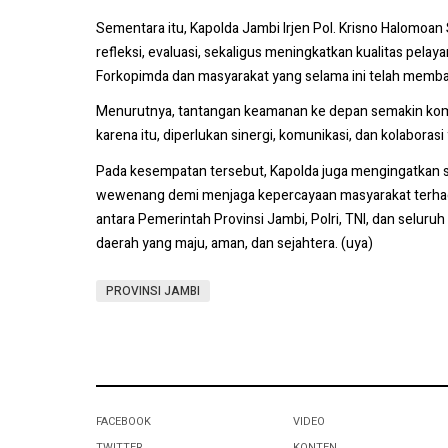
Sementara itu, Kapolda Jambi Irjen Pol. Krisno Halomo
refleksi, evaluasi, sekaligus meningkatkan kualitas pel
Forkopimda dan masyarakat yang selama ini telah memban
Menurutnya, tantangan keamanan ke depan semakin komplek
karena itu, diperlukan sinergi, komunikasi, dan kolabora
Pada kesempatan tersebut, Kapolda juga mengingatkan s
wewenang demi menjaga kepercayaan masyarakat terhada
antara Pemerintah Provinsi Jambi, Polri, TNI, dan se
daerah yang maju, aman, dan sejahtera. (uya)
PROVINSI JAMBI
FACEBOOK
VIDEO
TWITTER
KONTEN