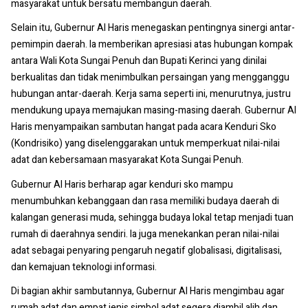
masyarakat untuk bersatu membangun daerah.
Selain itu, Gubernur Al Haris menegaskan pentingnya sinergi antar-
pemimpin daerah. Ia memberikan apresiasi atas hubungan kompak
antara Wali Kota Sungai Penuh dan Bupati Kerinci yang dinilai
berkualitas dan tidak menimbulkan persaingan yang mengganggu
hubungan antar-daerah. Kerja sama seperti ini, menurutnya, justru
mendukung upaya memajukan masing-masing daerah. Gubernur Al
Haris menyampaikan sambutan hangat pada acara Kenduri Sko
(Kondrisiko) yang diselenggarakan untuk memperkuat nilai-nilai
adat dan kebersamaan masyarakat Kota Sungai Penuh.
Gubernur Al Haris berharap agar kenduri sko mampu
menumbuhkan kebanggaan dan rasa memiliki budaya daerah di
kalangan generasi muda, sehingga budaya lokal tetap menjadi tuan
rumah di daerahnya sendiri. Ia juga menekankan peran nilai-nilai
adat sebagai penyaring pengaruh negatif globalisasi, digitalisasi,
dan kemajuan teknologi informasi.
Di bagian akhir sambutannya, Gubernur Al Haris mengimbau agar
rumah adat dan empat jenis simbol adat segera diambil alih dan