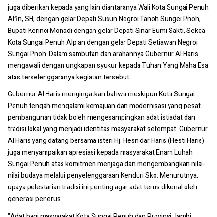
juga diberikan kepada yang lain diantaranya Wali Kota Sungai Penuh
Alfin, SH, dengan gelar Depati Susun Negroi Tanoh Sungei Pnoh,
Bupati Kerinci Monadi dengan gelar Depati Sinar Bumi Sakti, Sekda
Kota Sungai Penuh Alpian dengan gelar Depati Setiawan Negroi
Sungai Pnoh. Dalam sambutan dan arahannya Gubernur Al Haris
mengawali dengan ungkapan syukur kepada Tuhan Yang Maha Esa
atas terselenggaranya kegiatan tersebut.
Gubernur Al Haris mengingatkan bahwa meskipun Kota Sungai
Penuh tengah mengalami kemajuan dan modernisasi yang pesat,
pembangunan tidak boleh mengesampingkan adat istiadat dan
tradisi lokal yang menjadi identitas masyarakat setempat. Gubernur
Al Haris yang datang bersama isteri Hj. Hesnidar Haris (Hesti Haris)
juga menyampaikan apresiasi kepada masyarakat Enam Luhah
Sungai Penuh atas komitmen menjaga dan mengembangkan nilai-
nilai budaya melalui penyelenggaraan Kenduri Sko. Menurutnya,
upaya pelestarian tradisi ini penting agar adat terus dikenal oleh
generasi penerus.
"Adat bagi masyarakat Kota Sungai Penuh dan Provinsi Jambi