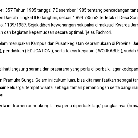
mor : 357 Tahun 1985 tanggal 7 Desember 1985 tentang pencadangan tan
Daerah Tingkat II Batanghari, seluas 4.894.735 m2 terletak di Desa Sun
o. 1139/1987. Sejak diberi kewenangan hak pakai dimaksud, Kwarda Ja
dan kegiatan kepemudaan secara optimal, "jelas Fachrori.
elam merupakan Kampus dan Pusat kegiatan Kepramukaan di Provinsi J
ndidikan ( EDUCATION ), serta teknis kegiatan ( WORKABLE ), sudah bany
ihat langsung sarana dan prasarana yang perlu di perbaiki, agar kedepanny
n Pramuka Sungai Gelam ini cukum luas, bisa kita manfaatkan sebagai tam
in keluarga, tempat wisata, sebagai taman pemancingan serta banguna
ri
serta instrumen pendukung lainya perlu diperbaiki lagi," pungkasnya. (hm