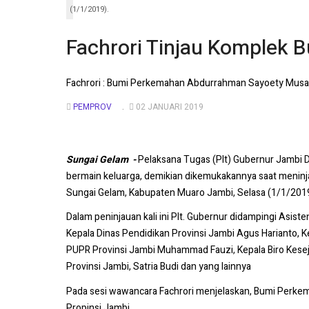
(1/1/2019).
Fachrori Tinjau Komplek
Fachrori : Bumi Perkemahan Abdurrahman Sayoety Musa
PEMPROV
02 JANUARI 2019
Sungai Gelam -
Pelaksana Tugas (Plt) Gubernur Jambi 
bermain keluarga, demikian dikemukakannya saat menin
Sungai Gelam, Kabupaten Muaro Jambi, Selasa (1/1/201
Dalam peninjauan kali ini Plt. Gubernur didampingi Asist
Kepala Dinas Pendidikan Provinsi Jambi Agus Harianto, K
PUPR Provinsi Jambi Muhammad Fauzi, Kepala Biro Kesej
Provinsi Jambi, Satria Budi dan yang lainnya
Pada sesi wawancara Fachrori menjelaskan, Bumi Perke
Propinsi Jambi.