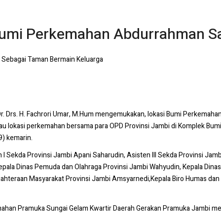
 Bumi Perkemahan Abdurrahman S
 Sebagai Taman Bermain Keluarga
Dr. Drs. H. Fachrori Umar, M.Hum mengemukakan, lokasi Bumi Perkemaha
jau lokasi perkemahan bersama para OPD Provinsi Jambi di Komplek B
9) kemarin.
en I Sekda Provinsi Jambi Apani Saharudin, Asisten III Sekda Provinsi J
epala Dinas Pemuda dan Olahraga Provinsi Jambi Wahyudin, Kepala Dinas P
ahteraan Masyarakat Provinsi Jambi Amsyarnedi,Kepala Biro Humas dan
mahan Pramuka Sungai Gelam Kwartir Daerah Gerakan Pramuka Jambi mer