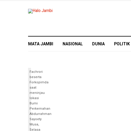
MATA JAMBI
NASIONAL
DUNIA
POLITIK
Fachrori
beserta
Forkopimda
saat
meninjau
lokasi
Bumi
Perkemahan
Abdurrahman
Sayoety
Musa,
Selasa