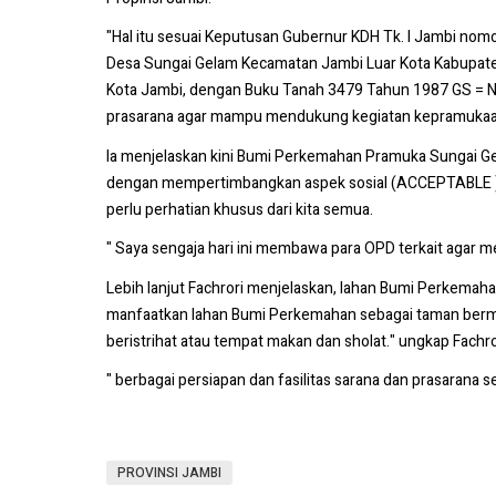
"Hal itu sesuai Keputusan Gubernur KDH Tk. I Jambi no
Desa Sungai Gelam Kecamatan Jambi Luar Kota Kabupaten 
Kota Jambi, dengan Buku Tanah 3479 Tahun 1987 GS = N
prasarana agar mampu mendukung kegiatan kepramukaan 
Ia menjelaskan kini Bumi Perkemahan Pramuka Sungai G
dengan mempertimbangkan aspek sosial (ACCEPTABLE ), pe
perlu perhatian khusus dari kita semua.
" Saya sengaja hari ini membawa para OPD terkait agar mel
Lebih lanjut Fachrori menjelaskan, lahan Bumi Perkemaha
manfaatkan lahan Bumi Perkemahan sebagai taman berma
beristrihat atau tempat makan dan sholat." ungkap Fachro
" berbagai persiapan dan fasilitas sarana dan prasarana 
PROVINSI JAMBI