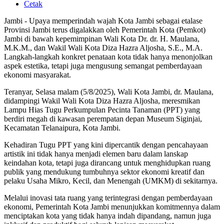
Cetak
Jambi - Upaya memperindah wajah Kota Jambi sebagai etalase
Provinsi Jambi terus digalakkan oleh Pemerintah Kota (Pemkot)
Jambi di bawah kepemimpinan Wali Kota Dr. dr. H. Maulana,
M.K.M., dan Wakil Wali Kota Diza Hazra Aljosha, S.E., M.A.
Langkah-langkah konkret penataan kota tidak hanya menonjolkan
aspek estetika, tetapi juga mengusung semangat pemberdayaan
ekonomi masyarakat.
Teranyar, Selasa malam (5/8/2025), Wali Kota Jambi, dr. Maulana,
didampingi Wakil Wali Kota Diza Hazra Aljosha, meresmikan
Lampu Hias Tugu Perkumpulan Pecinta Tanaman (PPT) yang
berdiri megah di kawasan perempatan depan Museum Siginjai,
Kecamatan Telanaipura, Kota Jambi.
Kehadiran Tugu PPT yang kini dipercantik dengan pencahayaan
artistik ini tidak hanya menjadi elemen baru dalam lanskap
keindahan kota, tetapi juga dirancang untuk menghidupkan ruang
publik yang mendukung tumbuhnya sektor ekonomi kreatif dan
pelaku Usaha Mikro, Kecil, dan Menengah (UMKM) di sekitarnya.
Melalui inovasi tata ruang yang terintegrasi dengan pemberdayaan
ekonomi, Pemerintah Kota Jambi menunjukkan komitmennya dalam
menciptakan kota yang tidak hanya indah dipandang, namun juga