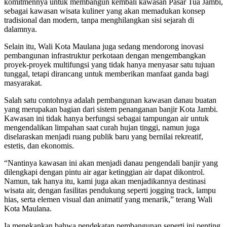
komitmennya untuk membangun kembali kawasan Pasar Tua Jambi,
sebagai kawasan wisata kuliner yang akan memadukan konsep
tradisional dan modern, tanpa menghilangkan sisi sejarah di
dalamnya.
Selain itu, Wali Kota Maulana juga sedang mendorong inovasi
pembangunan infrastruktur perkotaan dengan mengembangkan
proyek-proyek multifungsi yang tidak hanya menyasar satu tujuan
tunggal, tetapi dirancang untuk memberikan manfaat ganda bagi
masyarakat.
Salah satu contohnya adalah pembangunan kawasan danau buatan
yang merupakan bagian dari sistem penanganan banjir Kota Jambi.
Kawasan ini tidak hanya berfungsi sebagai tampungan air untuk
mengendalikan limpahan saat curah hujan tinggi, namun juga
diselaraskan menjadi ruang publik baru yang bernilai rekreatif,
estetis, dan ekonomis.
“Nantinya kawasan ini akan menjadi danau pengendali banjir yang
dilengkapi dengan pintu air agar ketinggian air dapat dikontrol.
Namun, tak hanya itu, kami juga akan menjadikannya destinasi
wisata air, dengan fasilitas pendukung seperti jogging track, lampu
hias, serta elemen visual dan animatif yang menarik,” terang Wali
Kota Maulana.
Ia menekankan bahwa pendekatan pembangunan seperti ini penting