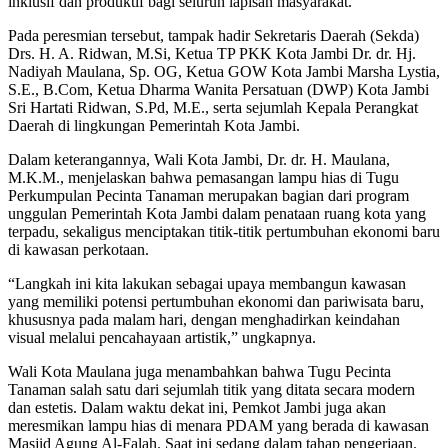
inklusif dan produktif bagi seluruh lapisan masyarakat.
Pada peresmian tersebut, tampak hadir Sekretaris Daerah (Sekda)
Drs. H. A. Ridwan, M.Si, Ketua TP PKK Kota Jambi Dr. dr. Hj.
Nadiyah Maulana, Sp. OG, Ketua GOW Kota Jambi Marsha Lystia,
S.E., B.Com, Ketua Dharma Wanita Persatuan (DWP) Kota Jambi
Sri Hartati Ridwan, S.Pd, M.E., serta sejumlah Kepala Perangkat
Daerah di lingkungan Pemerintah Kota Jambi.
Dalam keterangannya, Wali Kota Jambi, Dr. dr. H. Maulana,
M.K.M., menjelaskan bahwa pemasangan lampu hias di Tugu
Perkumpulan Pecinta Tanaman merupakan bagian dari program
unggulan Pemerintah Kota Jambi dalam penataan ruang kota yang
terpadu, sekaligus menciptakan titik-titik pertumbuhan ekonomi baru
di kawasan perkotaan.
“Langkah ini kita lakukan sebagai upaya membangun kawasan
yang memiliki potensi pertumbuhan ekonomi dan pariwisata baru,
khususnya pada malam hari, dengan menghadirkan keindahan
visual melalui pencahayaan artistik,” ungkapnya.
Wali Kota Maulana juga menambahkan bahwa Tugu Pecinta
Tanaman salah satu dari sejumlah titik yang ditata secara modern
dan estetis. Dalam waktu dekat ini, Pemkot Jambi juga akan
meresmikan lampu hias di menara PDAM yang berada di kawasan
Masjid Agung Al-Falah. Saat ini sedang dalam tahap pengerjaan.