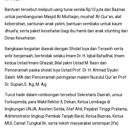
Bantuan tersebut meliputi uang tunai senilai Rp10 juta dari Baznas
untuk pembangunan Masjid Al-Muttaqin, mushaf Al-Qur’an, alat
kebersihan, santunan anak yatim, bantuan sembako untuk kaum
dhuafa, serta paket kesehatan bagi ibu hamil dan anak stunting dari
Dinas Kesehatan.
Rangkaian kegiatan diawali dengan Sholat Isya dan Terawih serta
witir berjamaah, bertindak selaku Imam Dr. H. Iqbal Bafadhal, Imam
kedua Ustad Imam Ghazali, Bilal yakni Ustad M. Basri dan
Penceramah paska sholat Isya Ustad Prof. Dr. H. Ahmad Syukri
Saleh. MA dan Penceramah peringatan malam Nuzulul Qur'an Prof.
Dr. Supian,S. Ag, M. Ag.
Turut hadir dalam rombongan tersebut Sekretaris Daerah, unsur
Forkopimda, para Wakil Rektor II, Dekan, Ketua Lembaga di
lingkungan UNJA, Asisten Setda, Staf Ahli, Pejabat Tinggi Pratama,
Administrator lingkup Pemkab Tanjab Barat, Ketua Baznas, Ketua
MUI, Camat Tungkal Ilir, serta tokoh masyarakat setempat.(Ifa)