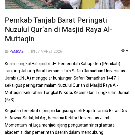
Pemkab Tanjab Barat Peringati
Nuzulul Qur’an di Masjid Raya Al-
Muttaqin
PEMKAB
07 MARET 2026
EMP
Kuala Tungkal,Halojambi.id– Pemerintah Kabupaten (Pemkab)
Tanjung Jabung Barat bersama Tim Safari Ramadhan Universitas
Jambi (UNJA) menggelar kunjungan Safari Ramadhan 1447 H
sekaligus peringatan malam Nuzulul Qur’an di Masjid Raya Al-
Muttaqin, Kelurahan Tungkal IV Kota, Kecamatan Tungkal Ilir, Jumat
(6/3).
Kegiatan tersebut dipimpin langsung oleh Bupati Tanjab Barat, Drs.
H. Anwar Sadat, M.Ag., bersama Rektor Universitas Jambi.
Momentum ini juga menjadi ajang penguatan sinergi antara
akademisi dan pemerintah daerah dalam mendukung