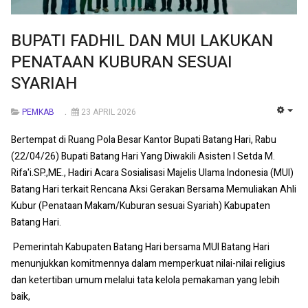
‎BUPATI FADHIL DAN MUI LAKUKAN
PENATAAN KUBURAN SESUAI
SYARIAH
PEMKAB
23 APRIL 2026
EMP
Bertempat di Ruang Pola Besar Kantor Bupati Batang Hari, Rabu
(22/04/26) Bupati Batang Hari Yang Diwakili Asisten I Setda M.
Rifa'i.SP.,ME., Hadiri Acara Sosialisasi Majelis Ulama Indonesia (MUI)
Batang Hari terkait Rencana Aksi Gerakan Bersama Memuliakan Ahli
Kubur (Penataan Makam/Kuburan sesuai Syariah) Kabupaten
Batang Hari. ‎
‎ ‎Pemerintah Kabupaten Batang Hari bersama MUI Batang Hari
menunjukkan komitmennya dalam memperkuat nilai-nilai religius
dan ketertiban umum melalui tata kelola pemakaman yang lebih
baik,