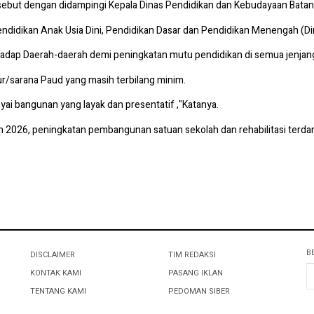
ersebut dengan didampingi Kepala Dinas Pendidikan dan Kebudayaan Batang
Pendidikan Anak Usia Dini, Pendidikan Dasar dan Pendidikan Menengah (
rhadap Daerah-daerah demi peningkatan mutu pendidikan di semua jenjang
ur/sarana Paud yang masih terbilang minim.
i bangunan yang layak dan presentatif ,"Katanya.
n 2026, peningkatan pembangunan satuan sekolah dan rehabilitasi terd
B
DISCLAIMER
TIM REDAKSI
KONTAK KAMI
PASANG IKLAN
TENTANG KAMI
PEDOMAN SIBER