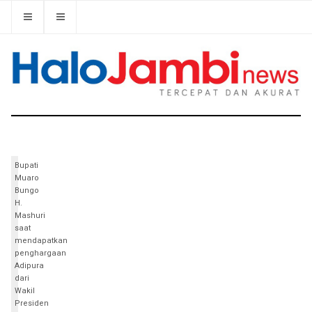
Bupati
Muaro
Bungo
H.
Mashuri
saat
mendapatkan
penghargaan
Adipura
dari
Wakil
Presiden