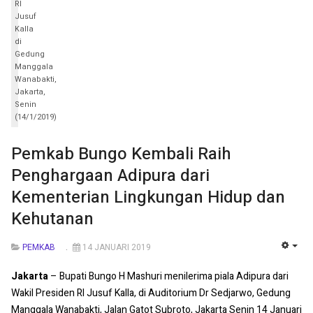
RI
Jusuf
Kalla
di
Gedung
Manggala
Wanabakti,
Jakarta,
Senin
(14/1/2019)
Pemkab Bungo Kembali Raih
Penghargaan Adipura dari
Kementerian Lingkungan Hidup dan
Kehutanan
PEMKAB
14 JANUARI 2019
EMP
Jakarta
– Bupati Bungo H Mashuri menilerima piala Adipura dari
Wakil Presiden RI Jusuf Kalla, di Auditorium Dr Sedjarwo, Gedung
Manggala Wanabakti, Jalan Gatot Subroto, Jakarta Senin 14 Januari