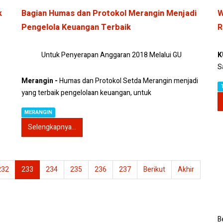
k
Bagian Humas dan Protokol Merangin Menjadi
W
Pengelola Keuangan Terbaik
R
Untuk Penyerapan Anggaran 2018 Melalui GU
K
S
Merangin -
Humas dan Protokol Setda Merangin menjadi
yang terbaik pengelolaan keuangan, untuk
MERANGIN
Selengkapnya...
232
233
234
235
236
237
Berikut
Akhir
B