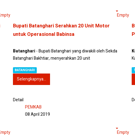
Empty
Empty
i
Bupati Batanghari Serahkan 20 Unit Motor
B
untuk Operasional Babinsa
P
Batanghari
- Bupati Batanghari yang diwakili oleh Sekda
K
Batanghari Bakhtiar, menyerahkan 20 unit
K
BATANGHARI
Selengkapnya...
Detail
D
PEMKAB
08 April 2019
Empty
Empty