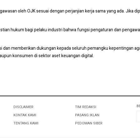
asan oleh OJK sesuai dengan perjanjian kerja sama yang ada. Jika diper
n hukum bagi pelaku industri bahwa fungsi pengaturan dan pengawasan 
i dan memberikan dukungan kepada seluruh pemangku kepentingan agar pr
aupun konsumen di sektor aset keuangan digital.
B
DISCLAIMER
TIM REDAKSI
KONTAK KAMI
PASANG IKLAN
TENTANG KAMI
PEDOMAN SIBER