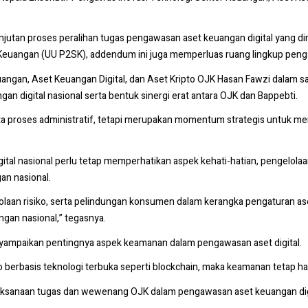
an proses peralihan tugas pengawasan aset keuangan digital yang dim
ngan (UU P2SK), addendum ini juga memperluas ruang lingkup pengawa
uangan, Aset Keuangan Digital, dan Aset Kripto OJK Hasan Fawzi dalam
 digital nasional serta bentuk sinergi erat antara OJK dan Bappebti.
 proses administratif, tetapi merupakan momentum strategis untuk mem
 nasional perlu tetap memperhatikan aspek kehati-hatian, pengelolaan 
an nasional.
olaan risiko, serta pelindungan konsumen dalam kerangka pengaturan aset
ngan nasional,” tegasnya.
nyampaikan pentingnya aspek keamanan dalam pengawasan aset digital.
berbasis teknologi terbuka seperti blockchain, maka keamanan tetap harus 
ksanaan tugas dan wewenang OJK dalam pengawasan aset keuangan digita