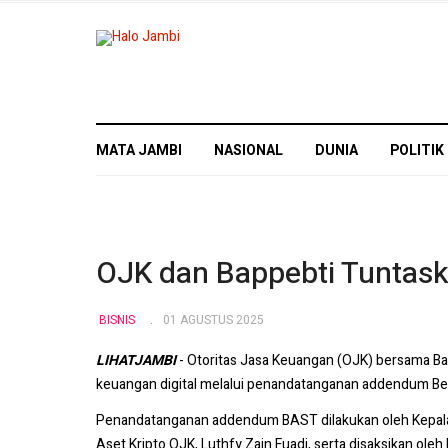
MATA JAMBI
NASIONAL
DUNIA
POLITIK
OJK dan Bappebti Tuntask
BISNIS
01 AGUSTUS 2025
LIHATJAMBI
- Otoritas Jasa Keuangan (OJK) bersama B
keuangan digital melalui penandatanganan addendum Beri
Penandatanganan addendum BAST dilakukan oleh Kepala B
Aset Kripto OJK, Luthfy Zain Fuadi, serta disaksikan ol