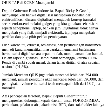
QRIS TAP di KCBN Muarajambi
Deputi Gubernur Bank Indonesia, Bapak Ricky P. Gozali,
menyampaikan bahwa digitalisasi merupakan loncatan dari
elektronifikasi, dimana digitalisasi mengubah konsep transaksi
secara end-to-end melalui gadget yang kita gunakan sehari-hari,
seperti handphone, laptop, bahkan jam. Digitalisasi tidak hanya
mengubah yang fisik menjadi elektronik, tapi juga mengubah
perilaku dan pola pikir pelaku pembayaran.
Oleh karena itu, edukasi, sosialisasi, dan perlindungan konsumen
menjadi kunci memastikan masyarakat memahami bagaimana
bertransaksi digital secara cepat, mudah, murah, aman, dan handal.
Dalam aspek digitalisasi, Jambi patut berbangga, karena 100%
Penda di Jambi sudah masuk dalam tahap digital, di atas capaian
nasional (91,8%).
Jumlah Merchant QRIS juga telah mencapai lebih dari 394.000
merchant, jumlah pengguna aktif mencapai lebih dari 596.000, dan
peningkatan volume transaksi telah mencapai lebih dari 18,7 juta
transaksi.
Atas pencapaian tersebut, Bapak Deputi Gubernur turut
mengapresiasi dukungan kepala daerah, unsur FORKOPIMDA,
perbankan, pelaku usaha, akademisi, BPD, dan stakeholder lainnya