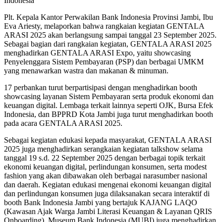
Indonesia
Plt. Kepala Kantor Perwakilan Bank Indonesia Provinsi Jambi, Ibu
Eva Ariesty, melaporkan bahwa rangkaian kegiatan GENTALA
ARASI 2025 akan berlangsung sampai tanggal 23 September 2025.
Sebagai bagian dari rangkaian kegiatan, GENTALA ARASI 2025
menghadirkan GENTALA ARASI Expo, yaitu showcasing
Penyelenggara Sistem Pembayaran (PSP) dan berbagai UMKM
yang menawarkan wastra dan makanan & minuman.
17 perbankan turut berpartisipasi dengan menghadirkan booth
showcasing layanan Sistem Pembayaran serta produk ekonomi dan
keuangan digital. Lembaga terkait lainnya seperti OJK, Bursa Efek
Indonesia, dan BPPRD Kota Jambi juga turut menghadirkan booth
pada acara GENTALA ARASI 2025.
Sebagai kegiatan edukasi kepada masyarakat, GENTALA ARASI
2025 juga menghadirkan serangkaian kegiatan talkshow selama
tanggal 19 s.d. 22 September 2025 dengan berbagai topik terkait
ekonomi keuangan digital, perlindungan konsumen, serta modest
fashion yang akan dibawakan oleh berbagai narasumber nasional
dan daerah. Kegiatan edukasi mengenai ekonomi keuangan digital
dan perlindungan konsumen juga dilaksanakan secara interaktif di
booth Bank Indonesia Jambi yang bertajuk KAJANG LAQO
(Kawasan Ajak Warga Jambi Literasi Keuangan & Layanan QRIS
Onboarding). Museum Bank Indonesia (MUBI) juga menghadirkan