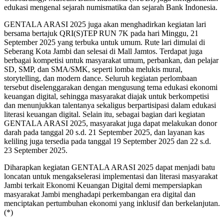
edukasi mengenal sejarah numismatika dan sejarah Bank Indonesia.
GENTALA ARASI 2025 juga akan menghadirkan kegiatan lari
bersama bertajuk QRI(S)TEP RUN 7K pada hari Minggu, 21
September 2025 yang terbuka untuk umum. Rute lari dimulai di
Seberang Kota Jambi dan selesai di Mall Jamtos. Terdapat juga
berbagai kompetisi untuk masyarakat umum, perbankan, dan pelajar
SD, SMP, dan SMA/SMK, seperti lomba melukis mural,
storytelling, dan modern dance. Seluruh kegiatan perlombaan
tersebut diselenggarakan dengan mengusung tema edukasi ekonomi
keuangan digital, sehingga masyarakat diajak untuk berkompetisi
dan menunjukkan talentanya sekaligus berpartisipasi dalam edukasi
literasi keuangan digital. Selain itu, sebagai bagian dari kegiatan
GENTALA ARASI 2025, masyarakat juga dapat melakukan donor
darah pada tanggal 20 s.d. 21 September 2025, dan layanan kas
keliling juga tersedia pada tanggal 19 September 2025 dan 22 s.d.
23 September 2025.
Diharapkan kegiatan GENTALA ARASI 2025 dapat menjadi batu
loncatan untuk mengakselerasi implementasi dan literasi masyarakat
Jambi terkait Ekonomi Keuangan Digital demi mempersiapkan
masyarakat Jambi menghadapi perkembangan era digital dan
menciptakan pertumbuhan ekonomi yang inklusif dan berkelanjutan.
(*)