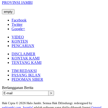
PROVINSI JAMBI
empty
Facebook
Twitter
Google+
VIDEO
KONTEN
PENCARIAN
DISCLAIMER
KONTAK KAMI
TENTANG KAMI
TIM REDAKSI
PASANG IKLAN
PEDOMAN SIBER
Berlangganan Berita
Hak Cipta © 2026 Halo Jambi. Semua Hak Dilindungi. redesigned by
webjambi.com
.
Joomla!
adalah software yang dirilis dibawah lisensi
General