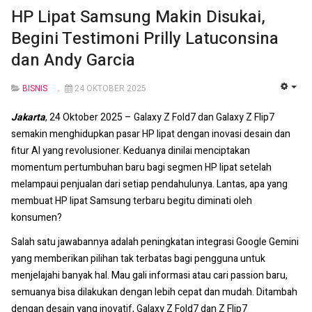
HP Lipat Samsung Makin Disukai,
Begini Testimoni Prilly Latuconsina
dan Andy Garcia
BISNIS
24 OKTOBER 2025
EMP
Jakarta
, 24 Oktober 2025 – Galaxy Z Fold7 dan Galaxy Z Flip7
semakin menghidupkan pasar HP lipat dengan inovasi desain dan
fitur AI yang revolusioner. Keduanya dinilai menciptakan
momentum pertumbuhan baru bagi segmen HP lipat setelah
melampaui penjualan dari setiap pendahulunya. Lantas, apa yang
membuat HP lipat Samsung terbaru begitu diminati oleh
konsumen?
Salah satu jawabannya adalah peningkatan integrasi Google Gemini
yang memberikan pilihan tak terbatas bagi pengguna untuk
menjelajahi banyak hal. Mau gali informasi atau cari passion baru,
semuanya bisa dilakukan dengan lebih cepat dan mudah. Ditambah
dengan desain yang inovatif, Galaxy Z Fold7 dan Z Flip7