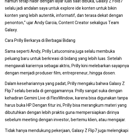
namun tetap hadir dengan layar luas saat dibuka, Galaxy Z Fold7
selalu jadi andalan saya untuk explore ide konten untuk bikin
konten yang lebih autentik, informatif, dan terasa dekat dengan
penonton,” ujar Andy Garcia, Content Creator sekaligus Team
Galaxy.
Cara Prilly Berkarya di Berbagai Bidang
Sama seperti Andy, Prilly Latuconsina juga selalu membuka
peluang baru untuk berkreasi di bidang yang lebih luas. Setelah
mengawali kariernya sebagai aktris, Prilly kini melebarkan sayapnya
dengan menjadi produser film, entrepreneur, hingga dosen.
Dalam kesehariannya yang padat, Prilly mengaku bahwa Galaxy Z
Flip7 selalu berada di genggamannya. Prilly sangat suka dengan
kehadiran Gemini Live di FlexWindow, karena bisa digunakan tanpa
harus buka HP. Dengan fitur ini, Prilly bisa merangkum materi yang
dibutuhkan dengan lebih praktis guna mempersiapkan dirinya
sebelum meeting dengan investor, bertemu klien, atau mengajar.
Tidak hanya mendukung pekerjaan, Galaxy Z Flip7 juga melengkapi