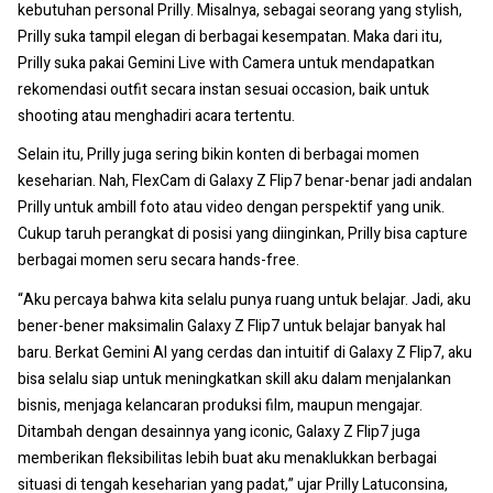
kebutuhan personal Prilly. Misalnya, sebagai seorang yang stylish,
Prilly suka tampil elegan di berbagai kesempatan. Maka dari itu,
Prilly suka pakai Gemini Live with Camera untuk mendapatkan
rekomendasi outfit secara instan sesuai occasion, baik untuk
shooting atau menghadiri acara tertentu.
Selain itu, Prilly juga sering bikin konten di berbagai momen
keseharian. Nah, FlexCam di Galaxy Z Flip7 benar-benar jadi andalan
Prilly untuk ambill foto atau video dengan perspektif yang unik.
Cukup taruh perangkat di posisi yang diinginkan, Prilly bisa capture
berbagai momen seru secara hands-free.
“Aku percaya bahwa kita selalu punya ruang untuk belajar. Jadi, aku
bener-bener maksimalin Galaxy Z Flip7 untuk belajar banyak hal
baru. Berkat Gemini AI yang cerdas dan intuitif di Galaxy Z Flip7, aku
bisa selalu siap untuk meningkatkan skill aku dalam menjalankan
bisnis, menjaga kelancaran produksi film, maupun mengajar.
Ditambah dengan desainnya yang iconic, Galaxy Z Flip7 juga
memberikan fleksibilitas lebih buat aku menaklukkan berbagai
situasi di tengah keseharian yang padat,” ujar Prilly Latuconsina,