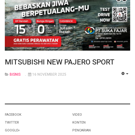
MITSUBISHI NEW PAJERO SPORT
BISNIS
16 NOVEMBER 2025
EMP
FACEBOOK
VIDEO
TWITTER
KONTEN
GOOGLE+
PENCARIAN