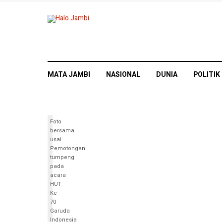
MATA JAMBI
NASIONAL
DUNIA
POLITIK
Foto
bersama
usai
Pemotongan
tumpeng
pada
acara
HUT
Ke-
70
Garuda
Indonesia