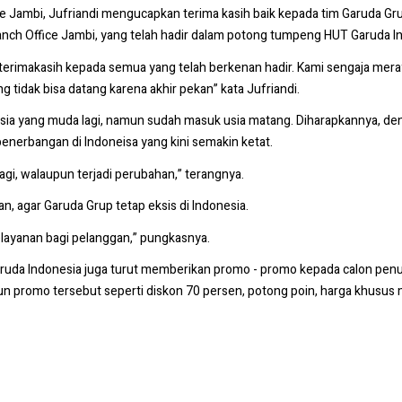
e Jambi, Jufriandi mengucapkan terima kasih baik kepada tim Garuda Grup
nch Office Jambi, yang telah hadir dalam potong tumpeng HUT Garuda I
imakasih kepada semua yang telah berkenan hadir. Kami sengaja meraya
 tidak bisa datang karena akhir pekan” kata Jufriandi.
 usia yang muda lagi, namun sudah masuk usia matang. Diharapkannya, d
enerbangan di Indoneisa yang kini semakin ketat.
agi, walaupun terjadi perubahan,” terangnya.
an, agar Garuda Grup tetap eksis di Indonesia.
elayanan bagi pelanggan,” pungkasnya.
" Garuda Indonesia juga turut memberikan promo - promo kepada calon 
un promo tersebut seperti diskon 70 persen, potong poin, harga khusus 