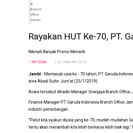
di
Branch
Office
Jambi.
Rayakan HUT Ke-70, PT. G
Nikmati Banyak Promo Menarik
INFORIAL
25 JANUARI 2019
Jambi
- Memasuki usia ke - 70 tahun, PT. Garuda Indon
area Abadi Suite. Jum'at (25/1/2019).
Acara tersebut dihadiri Manager Sriwijaya Branch Office
Finance Manager PT. Garuda Indonesia Branch Office Jamb
industri penerbangan.
“Patut kita syukuri diusia yang ke-70, mudah-mudahan Ga
tentu akan menambah kita lebih berkarya lebih baik lagi,” 