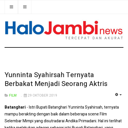
Yunninta Syahirsah Ternyata
Berbakat Menjadi Seorang Aktris
FILM
29 OKTOBER 2019
EMP
Batanghari
- Istri Bupati Batanghari Yunninta Syahirsah, ternyata
mampu berakting dengan baik dalam beberapa scene Film
Selembar Mimpi yang disutradarai Andika Primadani. Hal ini terlihat
ketika melakukan adegan sebagai istri Bupati Batanghari, yang