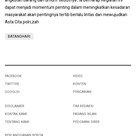
angkutan barang dan umum"sebutnya , Ia berharap Kegiatan ini
dapat menjadi momentum penting dalam meningkatkan kesadaran
masyarakat akan pentingnya tertib berlalu lintas dan mewujudkan
Asta Cita polri,zah
BATANGHARI
FACEBOOK
VIDEO
TWITTER
KONTEN
GOOGLE+
PENCARIAN
DISCLAIMER
TIM REDAKSI
KONTAK KAMI
PASANG IKLAN
TENTANG KAMI
PEDOMAN SIBER
BERLANGGANAN BERITA