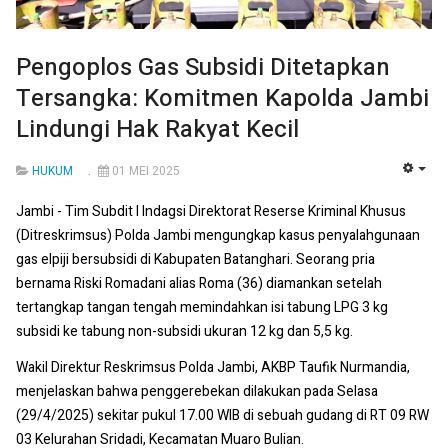
Pengoplos Gas Subsidi Ditetapkan
Tersangka: Komitmen Kapolda Jambi
Lindungi Hak Rakyat Kecil
HUKUM
01 MEI 2025
EMP
Jambi - Tim Subdit I Indagsi Direktorat Reserse Kriminal Khusus
(Ditreskrimsus) Polda Jambi mengungkap kasus penyalahgunaan
gas elpiji bersubsidi di Kabupaten Batanghari. Seorang pria
bernama Riski Romadani alias Roma (36) diamankan setelah
tertangkap tangan tengah memindahkan isi tabung LPG 3 kg
subsidi ke tabung non-subsidi ukuran 12 kg dan 5,5 kg.
Wakil Direktur Reskrimsus Polda Jambi, AKBP Taufik Nurmandia,
menjelaskan bahwa penggerebekan dilakukan pada Selasa
(29/4/2025) sekitar pukul 17.00 WIB di sebuah gudang di RT 09 RW
03 Kelurahan Sridadi, Kecamatan Muaro Bulian.