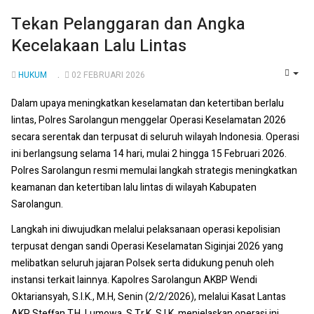
Tekan Pelanggaran dan Angka
Kecelakaan Lalu Lintas
HUKUM
02 FEBRUARI 2026
EMP
Dalam upaya meningkatkan keselamatan dan ketertiban berlalu
lintas, Polres Sarolangun menggelar Operasi Keselamatan 2026
secara serentak dan terpusat di seluruh wilayah Indonesia. Operasi
ini berlangsung selama 14 hari, mulai 2 hingga 15 Februari 2026.
Polres Sarolangun resmi memulai langkah strategis meningkatkan
keamanan dan ketertiban lalu lintas di wilayah Kabupaten
Sarolangun.
Langkah ini diwujudkan melalui pelaksanaan operasi kepolisian
terpusat dengan sandi Operasi Keselamatan Siginjai 2026 yang
melibatkan seluruh jajaran Polsek serta didukung penuh oleh
instansi terkait lainnya. Kapolres Sarolangun AKBP Wendi
Oktariansyah, S.I.K., M.H, Senin (2/2/2026), melalui Kasat Lantas
AKP Steffan T.H. Lumowa, S.Tr.K, S.I.K. menjelaskan operasi ini