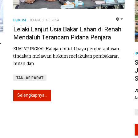
HUKUM
09 AGUSTUS 2024
EMPTY
Lelaki Lanjut Usia Bakar Lahan di Renah
Mendaluh Terancam Pidana Penjara
EMPTY
KUALATUNGKAL,Halojambi.id-Upaya pemberantasan
H
tindakan melawan hukum melakukan pembakaran
S
hutan dan
J
S
TANJAB BARAT
J
Selengkapnya...
J