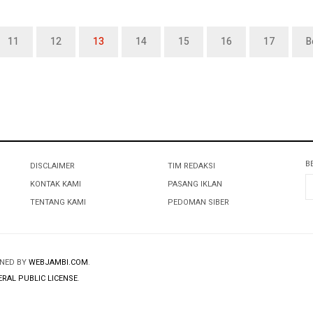
11
12
13
14
15
16
17
B
B
DISCLAIMER
TIM REDAKSI
KONTAK KAMI
PASANG IKLAN
TENTANG KAMI
PEDOMAN SIBER
GNED BY
WEBJAMBI.COM
.
RAL PUBLIC LICENSE
.