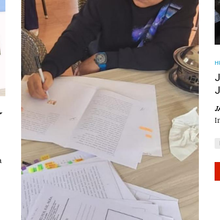
H
J
J
J
EMPTY
I
a