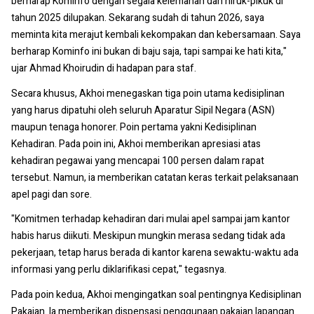
berharap Kominfo dengan segala kelemahan dan hiruk-pikuk di
tahun 2025 dilupakan. Sekarang sudah di tahun 2026, saya
meminta kita merajut kembali kekompakan dan kebersamaan. Saya
berharap Kominfo ini bukan di baju saja, tapi sampai ke hati kita,"
ujar Ahmad Khoirudin di hadapan para staf.
Secara khusus, Akhoi menegaskan tiga poin utama kedisiplinan
yang harus dipatuhi oleh seluruh Aparatur Sipil Negara (ASN)
maupun tenaga honorer. Poin pertama yakni Kedisiplinan
Kehadiran. Pada poin ini, Akhoi memberikan apresiasi atas
kehadiran pegawai yang mencapai 100 persen dalam rapat
tersebut. Namun, ia memberikan catatan keras terkait pelaksanaan
apel pagi dan sore.
"Komitmen terhadap kehadiran dari mulai apel sampai jam kantor
habis harus diikuti. Meskipun mungkin merasa sedang tidak ada
pekerjaan, tetap harus berada di kantor karena sewaktu-waktu ada
informasi yang perlu diklarifikasi cepat," tegasnya.
Pada poin kedua, Akhoi mengingatkan soal pentingnya Kedisiplinan
Pakaian. Ia memberikan dispensasi penggunaan pakaian lapangan