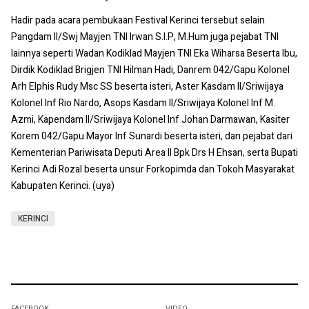
Hadir pada acara pembukaan Festival Kerinci tersebut selain
Pangdam II/Swj Mayjen TNI Irwan S.I.P, M.Hum juga pejabat TNI
lainnya seperti Wadan Kodiklad Mayjen TNI Eka Wiharsa Beserta Ibu,
Dirdik Kodiklad Brigjen TNI Hilman Hadi, Danrem 042/Gapu Kolonel
Arh Elphis Rudy Msc SS beserta isteri, Aster Kasdam II/Sriwijaya
Kolonel Inf Rio Nardo, Asops Kasdam II/Sriwijaya Kolonel Inf M.
Azmi, Kapendam II/Sriwijaya Kolonel Inf Johan Darmawan, Kasiter
Korem 042/Gapu Mayor Inf Sunardi beserta isteri, dan pejabat dari
Kementerian Pariwisata Deputi Area II Bpk Drs H Ehsan, serta Bupati
Kerinci Adi Rozal beserta unsur Forkopimda dan Tokoh Masyarakat
Kabupaten Kerinci. (uya)
KERINCI
FACEBOOK
VIDEO