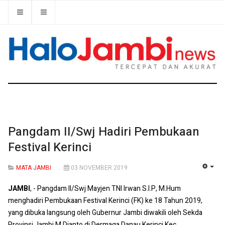
Pangdam II/Swj Hadiri Pembukaan
Festival Kerinci
MATA JAMBI
03 NOVEMBER 2019
EMP
JAMBI
, - Pangdam II/Swj Mayjen TNI Irwan S.I.P, M.Hum
menghadiri Pembukaan Festival Kerinci (FK) ke 18 Tahun 2019,
yang dibuka langsung oleh Gubernur Jambi diwakili oleh Sekda
Provinsi Jambi M Dianto di Dermaga Danau Kerinci Kec.