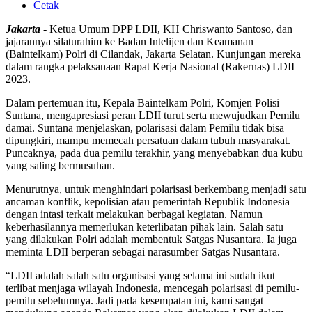
Cetak
Jakarta
- Ketua Umum DPP LDII, KH Chriswanto Santoso, dan
jajarannya silaturahim ke Badan Intelijen dan Keamanan
(Baintelkam) Polri di Cilandak, Jakarta Selatan. Kunjungan mereka
dalam rangka pelaksanaan Rapat Kerja Nasional (Rakernas) LDII
2023.
Dalam pertemuan itu, Kepala Baintelkam Polri, Komjen Polisi
Suntana, mengapresiasi peran LDII turut serta mewujudkan Pemilu
damai. Suntana menjelaskan, polarisasi dalam Pemilu tidak bisa
dipungkiri, mampu memecah persatuan dalam tubuh masyarakat.
Puncaknya, pada dua pemilu terakhir, yang menyebabkan dua kubu
yang saling bermusuhan.
Menurutnya, untuk menghindari polarisasi berkembang menjadi satu
ancaman konflik, kepolisian atau pemerintah Republik Indonesia
dengan intasi terkait melakukan berbagai kegiatan. Namun
keberhasilannya memerlukan keterlibatan pihak lain. Salah satu
yang dilakukan Polri adalah membentuk Satgas Nusantara. Ia juga
meminta LDII berperan sebagai narasumber Satgas Nusantara.
“LDII adalah salah satu organisasi yang selama ini sudah ikut
terlibat menjaga wilayah Indonesia, mencegah polarisasi di pemilu-
pemilu sebelumnya. Jadi pada kesempatan ini, kami sangat