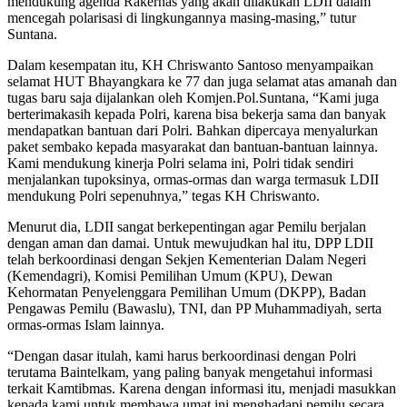
mendukung agenda Rakernas yang akan dilakukan LDII dalam
mencegah polarisasi di lingkungannya masing-masing,” tutur
Suntana.
Dalam kesempatan itu, KH Chriswanto Santoso menyampaikan
selamat HUT Bhayangkara ke 77 dan juga selamat atas amanah dan
tugas baru saja dijalankan oleh Komjen.Pol.Suntana, “Kami juga
berterimakasih kepada Polri, karena bisa bekerja sama dan banyak
mendapatkan bantuan dari Polri. Bahkan dipercaya menyalurkan
paket sembako kepada masyarakat dan bantuan-bantuan lainnya.
Kami mendukung kinerja Polri selama ini, Polri tidak sendiri
menjalankan tupoksinya, ormas-ormas dan warga termasuk LDII
mendukung Polri sepenuhnya,” tegas KH Chriswanto.
Menurut dia, LDII sangat berkepentingan agar Pemilu berjalan
dengan aman dan damai. Untuk mewujudkan hal itu, DPP LDII
telah berkoordinasi dengan Sekjen Kementerian Dalam Negeri
(Kemendagri), Komisi Pemilihan Umum (KPU), Dewan
Kehormatan Penyelenggara Pemilihan Umum (DKPP), Badan
Pengawas Pemilu (Bawaslu), TNI, dan PP Muhammadiyah, serta
ormas-ormas Islam lainnya.
“Dengan dasar itulah, kami harus berkoordinasi dengan Polri
terutama Baintelkam, yang paling banyak mengetahui informasi
terkait Kamtibmas. Karena dengan informasi itu, menjadi masukkan
kepada kami untuk membawa umat ini menghadapi pemilu secara