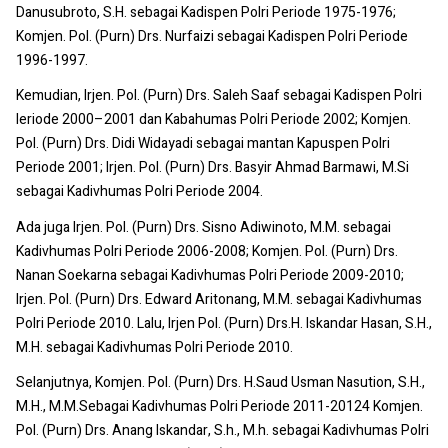
Danusubroto, S.H. sebagai Kadispen Polri Periode 1975-1976;
Komjen. Pol. (Purn) Drs. Nurfaizi sebagai Kadispen Polri Periode
1996-1997.
Kemudian, Irjen. Pol. (Purn) Drs. Saleh Saaf sebagai Kadispen Polri
leriode 2000–2001 dan Kabahumas Polri Periode 2002; Komjen.
Pol. (Purn) Drs. Didi Widayadi sebagai mantan Kapuspen Polri
Periode 2001; Irjen. Pol. (Purn) Drs. Basyir Ahmad Barmawi, M.Si
sebagai Kadivhumas Polri Periode 2004.
Ada juga Irjen. Pol. (Purn) Drs. Sisno Adiwinoto, M.M. sebagai
Kadivhumas Polri Periode 2006-2008; Komjen. Pol. (Purn) Drs.
Nanan Soekarna sebagai Kadivhumas Polri Periode 2009-2010;
Irjen. Pol. (Purn) Drs. Edward Aritonang, M.M. sebagai Kadivhumas
Polri Periode 2010. Lalu, Irjen Pol. (Purn) Drs.H. Iskandar Hasan, S.H.,
M.H. sebagai Kadivhumas Polri Periode 2010.
Selanjutnya, Komjen. Pol. (Purn) Drs. H.Saud Usman Nasution, S.H.,
M.H., M.M.Sebagai Kadivhumas Polri Periode 2011-20124 Komjen.
Pol. (Purn) Drs. Anang Iskandar, S.h., M.h. sebagai Kadivhumas Polri