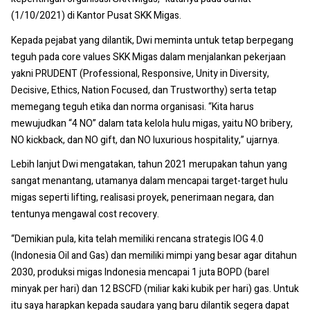
(1/10/2021) di Kantor Pusat SKK Migas.
Kepada pejabat yang dilantik, Dwi meminta untuk tetap berpegang
teguh pada core values SKK Migas dalam menjalankan pekerjaan
yakni PRUDENT (Professional, Responsive, Unity in Diversity,
Decisive, Ethics, Nation Focused, dan Trustworthy) serta tetap
memegang teguh etika dan norma organisasi. “Kita harus
mewujudkan “4 NO” dalam tata kelola hulu migas, yaitu NO bribery,
NO kickback, dan NO gift, dan NO luxurious hospitality,” ujarnya.
Lebih lanjut Dwi mengatakan, tahun 2021 merupakan tahun yang
sangat menantang, utamanya dalam mencapai target-target hulu
migas seperti lifting, realisasi proyek, penerimaan negara, dan
tentunya mengawal cost recovery.
“Demikian pula, kita telah memiliki rencana strategis IOG 4.0
(Indonesia Oil and Gas) dan memiliki mimpi yang besar agar ditahun
2030, produksi migas Indonesia mencapai 1 juta BOPD (barel
minyak per hari) dan 12 BSCFD (miliar kaki kubik per hari) gas. Untuk
itu saya harapkan kepada saudara yang baru dilantik segera dapat