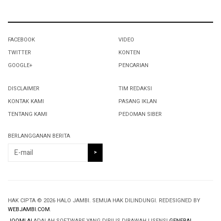
FACEBOOK
VIDEO
TWITTER
KONTEN
GOOGLE+
PENCARIAN
DISCLAIMER
TIM REDAKSI
KONTAK KAMI
PASANG IKLAN
TENTANG KAMI
PEDOMAN SIBER
BERLANGGANAN BERITA
HAK CIPTA © 2026 HALO JAMBI. SEMUA HAK DILINDUNGI. REDESIGNED BY
WEBJAMBI.COM
.
JOOMLA!
ADALAH SOFTWARE YANG DIRILIS DIBAWAH LISENSI
GENERAL