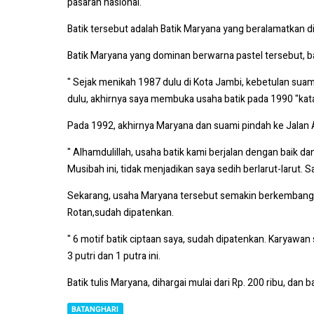
pasaran nasional.
Batik tersebut adalah Batik Maryana yang beralamatkan 
Batik Maryana yang dominan berwarna pastel tersebut, ba
" Sejak menikah 1987 dulu di Kota Jambi, kebetulan suam
dulu, akhirnya saya membuka usaha batik pada 1990 "kat
Pada 1992, akhirnya Maryana dan suami pindah ke Jala
" Alhamdulillah, usaha batik kami berjalan dengan baik d
Musibah ini, tidak menjadikan saya sedih berlarut-larut
Sekarang, usaha Maryana tersebut semakin berkembang d
Rotan,sudah dipatenkan.
" 6 motif batik ciptaan saya, sudah dipatenkan. Karyawan 
3 putri dan 1 putra ini.
Batik tulis Maryana, dihargai mulai dari Rp. 200 ribu, dan ba
BATANGHARI