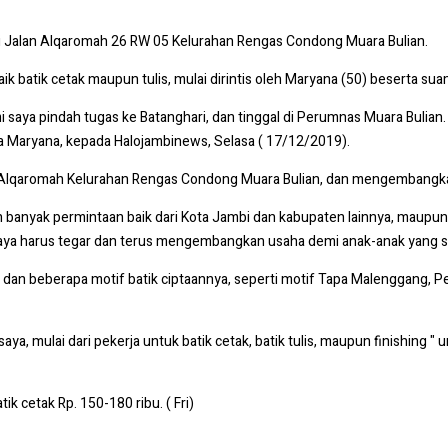
di Jalan Alqaromah 26 RW 05 Kelurahan Rengas Condong Muara Bulian.
ik batik cetak maupun tulis, mulai dirintis oleh Maryana (50) beserta s
i saya pindah tugas ke Batanghari, dan tinggal di Perumnas Muara Bulian
a Maryana, kepada Halojambinews, Selasa ( 17/12/2019).
n Alqaromah Kelurahan Rengas Condong Muara Bulian, dan mengembangka
an banyak permintaan baik dari Kota Jambi dan kabupaten lainnya, maupun
. Saya harus tegar dan terus mengembangkan usaha demi anak-anak yang su
an beberapa motif batik ciptaannya, seperti motif Tapa Malenggang, P
saya, mulai dari pekerja untuk batik cetak, batik tulis, maupun finishing 
tik cetak Rp. 150-180 ribu. ( Fri)