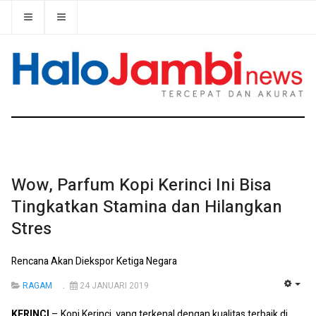
Wow, Parfum Kopi Kerinci Ini Bisa
Tingkatkan Stamina dan Hilangkan
Stres
Rencana Akan Diekspor Ketiga Negara
RAGAM
24 JANUARI 2019
EMP
KERINCI
– Kopi Kerinci, yang terkenal dengan kualitas terbaik di