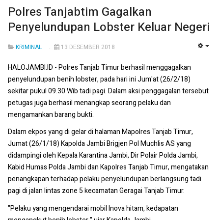
Polres Tanjabtim Gagalkan
Penyelundupan Lobster Keluar Negeri
KRIMINAL
13 DESEMBER 2018
EMP
HALOJAMBI.ID - Polres Tanjab Timur berhasil menggagalkan
penyelundupan benih lobster, pada hari ini Jum'at (26/2/18)
sekitar pukul 09.30 Wib tadi pagi. Dalam aksi penggagalan tersebut
petugas juga berhasil menangkap seorang pelaku dan
mengamankan barang bukti.
Dalam ekpos yang di gelar di halaman Mapolres Tanjab Timur,
Jumat (26/1/18) Kapolda Jambi Brigjen Pol Muchlis AS yang
didampingi oleh Kepala Karantina Jambi, Dir Polair Polda Jambi,
Kabid Humas Polda Jambi dan Kapolres Tanjab Timur, mengatakan
penangkapan terhadap pelaku penyelundupan berlangsung tadi
pagi di jalan lintas zone 5 kecamatan Geragai Tanjab Timur.
"Pelaku yang mengendarai mobil Inova hitam, kedapatan