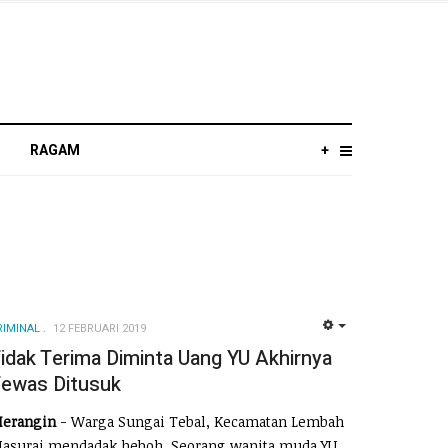
RAGAM
+
RIMINAL
12 FEBRUARI 2019
EMPTY
idak Terima Diminta Uang YU Akhirnya
ewas Ditusuk
erangin
- Warga Sungai Tebal, Kecamatan Lembah
asurai mendadak heboh. Seorang wanita muda YU