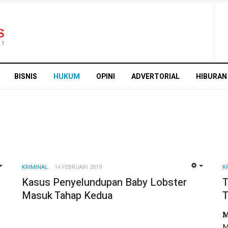
BISNIS
HUKUM
OPINI
ADVERTORIAL
HIBURAN
KRIMINAL
14 FEBRUARI 2019
K
EMPTY
EMPTY
Kasus Penyelundupan Baby Lobster
T
Masuk Tahap Kedua
T
M
M