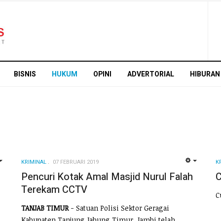
BISNIS
HUKUM
OPINI
ADVERTORIAL
HIBURAN
KRIMINAL
07 FEBRUARI 2019
K
EMPTY
EMPTY
Pencuri Kotak Amal Masjid Nurul Falah
C
Terekam CCTV
C
TANJAB TIMUR
- Satuan Polisi Sektor Geragai
Kabupaten Tanjung Jabung Timur, Jambi telah