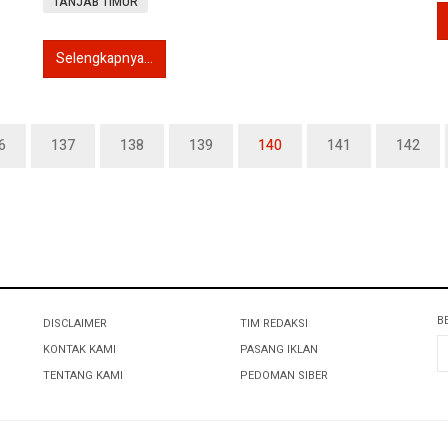
TANJAB TIMUR
Selengkapnya...
6
137
138
139
140
141
142
B
DISCLAIMER
TIM REDAKSI
KONTAK KAMI
PASANG IKLAN
TENTANG KAMI
PEDOMAN SIBER