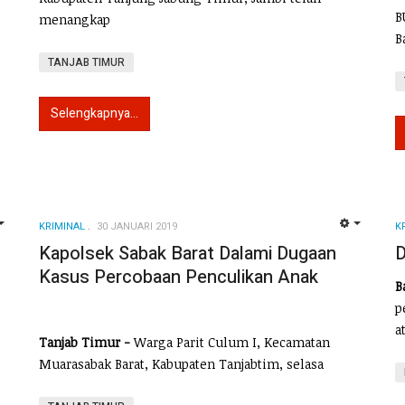
B
menangkap
B
TANJAB TIMUR
Selengkapnya...
KRIMINAL
30 JANUARI 2019
K
EMPTY
EMPTY
Kapolsek Sabak Barat Dalami Dugaan
D
Kasus Percobaan Penculikan Anak
B
p
a
Tanjab Timur -
Warga Parit Culum I, Kecamatan
Muarasabak Barat, Kabupaten Tanjabtim, selasa