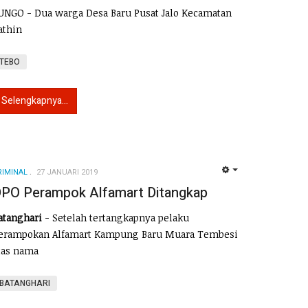
UNGO - Dua warga Desa Baru Pusat Jalo Kecamatan
athin
TEBO
Selengkapnya...
RIMINAL
27 JANUARI 2019
EMPTY
PO Perampok Alfamart Ditangkap
atanghari
- Setelah tertangkapnya pelaku
erampokan Alfamart Kampung Baru Muara Tembesi
tas nama
BATANGHARI